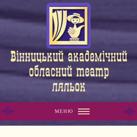
Вiнницький академiчний
обласний театр
ляльок
МЕНЮ