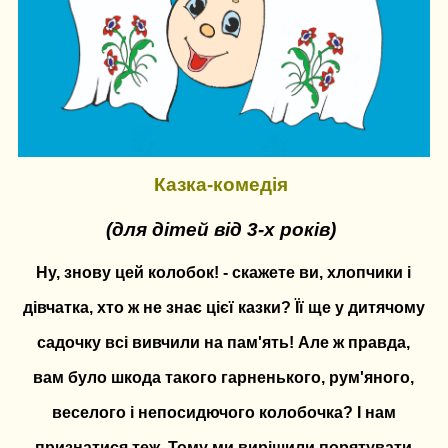
Казка-комедія
(для дітей від 3-х років)
Ну, знову цей колобок! - скажете ви, хлопчики і
дівчатка, хто ж не знає цієї казки? Її ще у дитячому
садочку всі вивчили на пам'ять! Але ж правда,
вам було шкода такого гарненького, рум'яного,
веселого і непосидючого колобочка? І нам
признатися теж. Тому ми вирішили порятувати