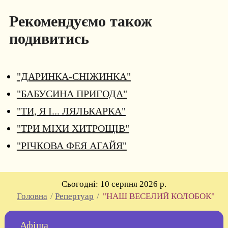
Рекомендуємо також
подивитись
"ДАРИНКА-СНІЖИНКА"
"БАБУСИНА ПРИГОДА"
"ТИ, Я І... ЛЯЛЬКАРКА"
"ТРИ МІХИ ХИТРОЩІВ"
"РІЧКОВА ФЕЯ АГАЙЯ"
Cьогодні:
10 серпня 2026 р.
Головна
/
Репертуар
/
"НАШ ВЕСЕЛИЙ КОЛОБОК"
Афіша