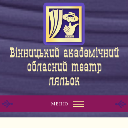
Вiнницький академiчний
обласний театр
ляльок
МЕНЮ